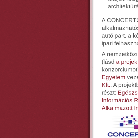
architektúr
A CONCERTO-
alkalmazhatós
autóipart, a k
ipari felhaszn
A nemzetközi 
(lásd
a projek
konzorciumot
Egyetem
veze
Kft.
. A projek
részt:
Egészs
Információs 
Alkalmazott I