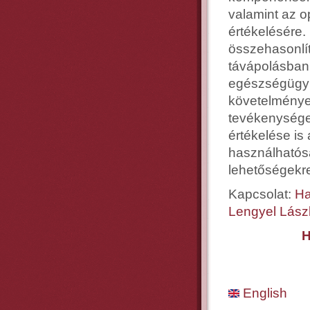
valamint az 
értékelésére. 
összehasonlí
távápolásban 
egészségügyi 
követelmények
tevékenysége
értékelése is 
használhatósá
lehetőségekr
Kapcsolat:
Ha
Lengyel Lász
H
English