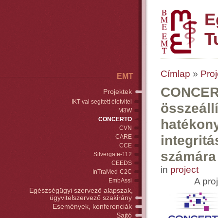
E
T
Címlap
»
Proj
EMT
CONCERT
Projektek
IKT-val segített életvitel
összeállí
M3W
CONCERTO
hatékony
CVN
integrit
CARE
CCE
számára
Silvergate-112
CEEDS
in
project
InTraMed-C2C
A pro
EmbAssi
Egészségügyi szervező alapszak,
ügyvitelszervező szakirány
Események, konferenciák
Sajtó