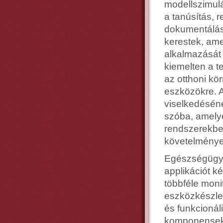
modellszimulá
a tanúsítás, r
dokumentálás
kerestek, a
alkalmazását 
kiemelten a t
az otthoni kö
eszközökre. A
viselkedéséne
szóba, amely
rendszerekbe
követelménye
Egészségügyi 
applikációt k
többféle mon
eszközkészlet
és funkcionál
komponensekre