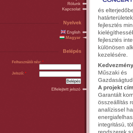
Rólunk
Kapcsolat
és elterjedőb
határterülete
Nyelvek
fejlesztés mi
kielégíthessé
English
Magyar
fejlesztés int
különösen al
Belépés
kezelésére.
Felhasználói név:
*
Kedvezmény
Műszaki és
Jelszó:
*
Gazdaságtud
A projekt cí
Elfelejtett jelszó
Garantált ko
összeállítás r
analízissel h
energiafelha
integritású, 
rendszerek 