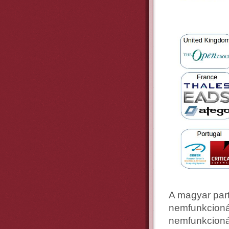
A magyar part
nemfunkcioná
nemfunkcioná