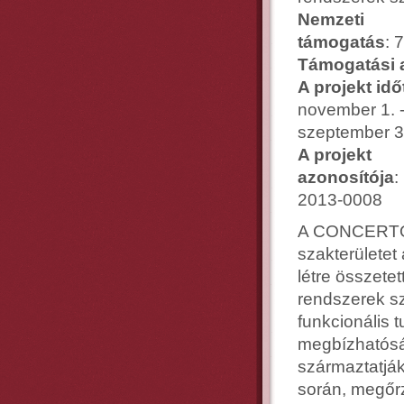
Nemzeti
támogatás
: 
Támogatási 
A projekt id
november 1. 
szeptember 3
A projekt
azonosítója
:
2013-0008
A CONCERTO p
szakterületet 
létre összet
rendszerek s
funkcionális 
megbízhatósá
származtatják
során, megőrz