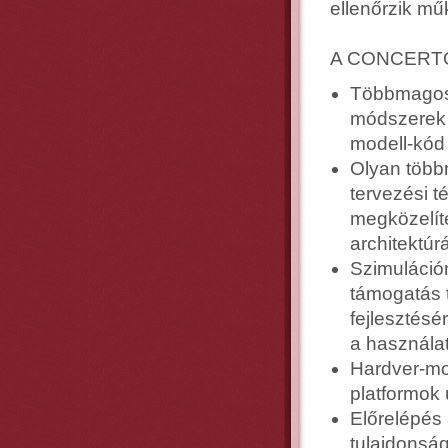
ellenőrzik m
A CONCERTO k
Többmagos 
módszerek é
modell-kód 
Olyan többn
tervezési 
megközelít
architektú
Szimuláción
támogatás 
fejlesztés
a használat
Hardver-mo
platformok 
Előrelépés 
tulajdonság